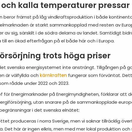
 och kalla temperaturer pressar
en beror främst på låg vindkraftsproduktion i både kontinent
a elmarknaden är starkt sammankopplad med resten av Euro
er av sig, särskilt i de södra delarna av landet. Samtidigt bid
ll en ökad efterfrågan på el både här och i Europa.
försörjning trots höga priser
et svenska energisystemet inte ansträngt. Tillgången på gas 
n är välfyllda och
kärnkraften
fungerar som förväntat. Detta
som rådde under 2022 och 2023.
f för Energimarknader på Energimyndigheten, förklarar att d
nergiförsörjning, utan snarare på de sammankopplade europ
egränsningar i det svenska elnätet:
ttet produceras i norra Sverige, men vi saknar tillräcklig öve
rna. Det här är ingen elkris, men med mer lokal produktion och