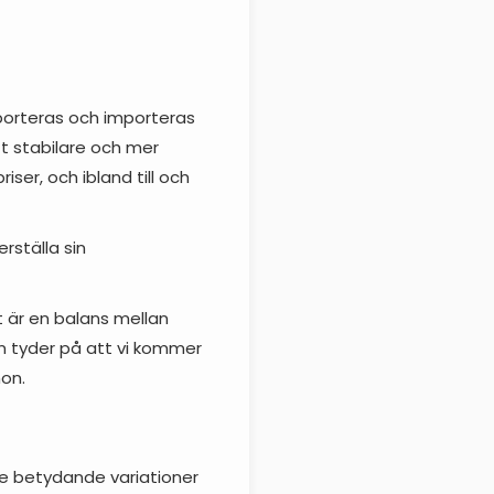
xporteras och importeras
tt stabilare och mer
ser, och ibland till och
rställa sin
t är en balans mellan
m tyder på att vi kommer
hon.
e betydande variationer