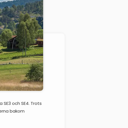
na SE3 och SE4. Trots
akerna bakom