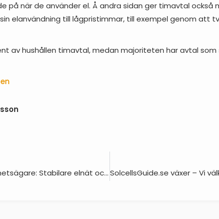
nde på när de använder el. Å andra sidan ger timavtal också 
n elanvändning till lågpristimmar, till exempel genom att tv
cent av hushållen timavtal, medan majoriteten har avtal so
ten
nsson
Ny era för fastighetsägare: Stabilare elnät och växande möjligheter med solenergi