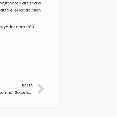
möjligheten att spara
ätta eller ladda bilen
m skyddar dem från
NÄSTA
SolcellsGuide.se växer – Vi välkomnar Solcellspriser.nu!