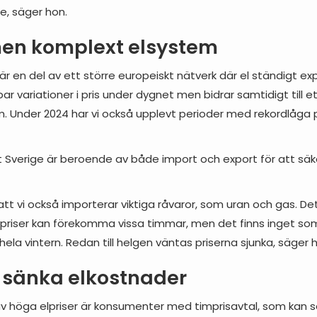
ge, säger hon.
 men komplext elsystem
r en del av ett större europeiskt nätverk där el ständigt e
ar variationer i pris under dygnet men bidrar samtidigt till e
 Under 2024 har vi också upplevt perioder med rekordlåga pri
Sverige är beroende av både import och export för att säke
t vi också importerar viktiga råvaror, som uran och gas. De
 priser kan förekomma vissa timmar, men det finns inget so
hela vintern. Redan till helgen väntas priserna sjunka, säger 
 sänka elkostnader
 höga elpriser är konsumenter med timprisavtal, som kan s