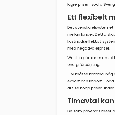
lägre priser i södra Sveri
Ett flexibelt
Det svenska elsystemet ä
mellan länder. Detta skap
kostnadseffektivt system.
med negativa elpriser.
Westrin påminner om att 
energiförsörjning.
– Vi måste komma ihåg at
export och import. Höga
att se höga priser under 
Timavtal kan
De som påverkas mest av