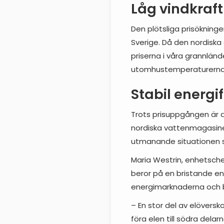
Låg vindkraft
Den plötsliga prisökning
Sverige. Då den nordisk
priserna i våra grannländ
utomhustemperaturerna ti
Stabil energi
Trots prisuppgången är d
nordiska vattenmagasine
utmanande situationen 
Maria Westrin, enhetsche
beror på en bristande e
energimarknaderna och b
– En stor del av elöversko
föra elen till södra dela