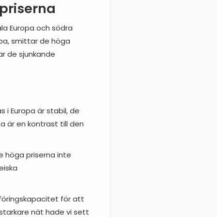
 priserna
ala Europa och södra
pa, smittar de höga
rar de sjunkande
i Europa är stabil, de
 är en kontrast till den
e höga priserna inte
eiska
rföringskapacitet för att
 starkare nät hade vi sett