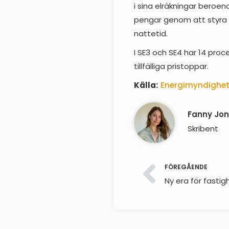
i sina elräkningar beroe
pengar genom att styra si
nattetid.
I SE3 och SE4 har 14 pro
tillfälliga pristoppar.
Källa:
Energimyndighe
Fanny Jo
Skribent
FÖREGÅENDE