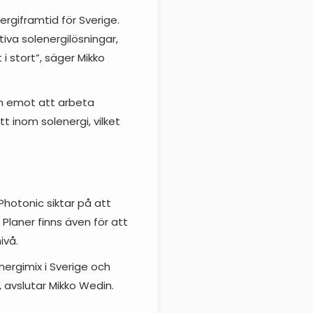
ergiframtid för Sverige.
iva solenergilösningar,
 stort”, säger Mikko
am emot att arbeta
 inom solenergi, vilket
hotonic siktar på att
 Planer finns även för att
ivå.
energimix i Sverige och
, avslutar Mikko Wedin.