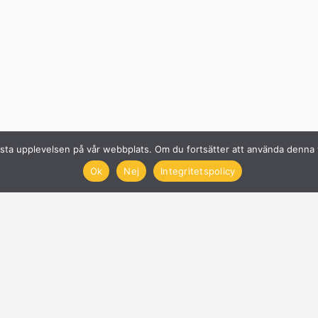
n bästa upplevelsen på vår webbplats. Om du fortsätter att använda denn
Ok
Nej
Integritetspolicy
Solcellsföretag
Få offerter på Solceller
Nyheter
Blogg
Anslut företag