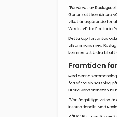
”Förvärvet av Roslagssol 
Genom att kombinera våra
vilket är avgörande för 
Wedin, VD för Photonic 
Detta köp förväntas ock
tillsammans med Roslagss
kommer att bidra till att
Framtiden för
Med denna sammanslagning
fortsätta sin satsning på
utöka verksamheten till 
”Vår långsiktiga vision är
internationellt. Med Rosl
Källa:
Photonic Power S