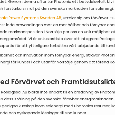
ådet. Genom denna affär tar Photonic ett betydelsefullt kliv i
h förstärka sin roll på den svenska marknaden för solenergi.
onic Power Systems Sweden AB
, uttalar sig om förvärvet: ”
gi att leda omvandlingen mot en mer hållbar och förnybar ene
ade marknadsposition i Norrtälje ger oss en unik möjlighet att
nergiområdet. Vi är entusiastiska över att integrera Roslags
expertis för att ytterligare förbättra vårt erbjudande till kund
llbarhet och innovation inom förnybar energi, strävar Photon
lenergi för kunder i och utanför Norrtälje genom att förena Ro
ed Förvärvet och Framtidsutsikt
 Roslagssol AB bidrar inte enbart till en breddning av Photo
ven dess ställning på den svenska förnybar energimarknaden
gedigna kunskap inom solenergi med Photonics resurser, k
e och nyskapande lösningar till sina kunder.