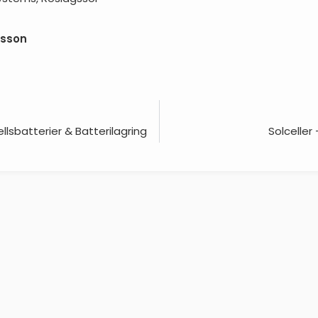
nsson
llsbatterier & Batterilagring
Solceller 