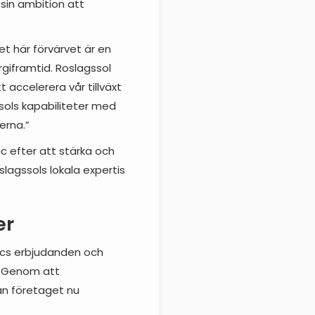
 sin ambition att
Det här förvärvet är en
rgiframtid. Roslagssol
 accelerera vår tillväxt
sols kapabiliteter med
erna.”
ic efter att stärka och
slagssols lokala expertis
er
nics erbjudanden och
. Genom att
an företaget nu