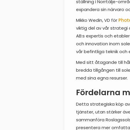
ställning i Norrtälje-omr
expandera sin närvaro oc
Mikko Wedin, VD för
Phot
viktig del av vår strate
AB:s expertis och etabler
och innovation inom sole
vår befintliga teknik och 
Med sitt åtagande till hå
bredda tillgången till so
med sina egna resurser.
Fördelarna m
Detta strategiska köp av
tjänster, utan stärker ä
sammanföra Roslagssols 
presentera mer omfattand