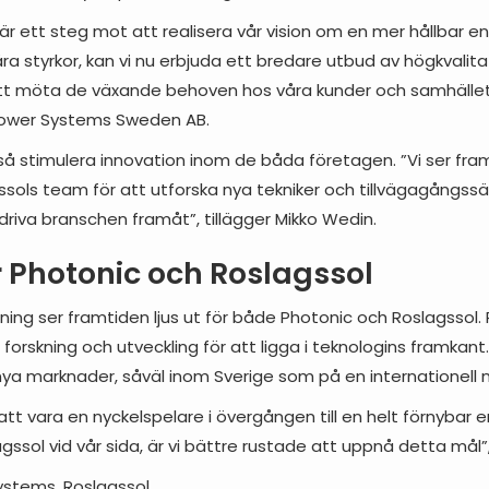
är ett steg mot att realisera vår vision om en mer hållbar en
 styrkor, kan vi nu erbjuda ett bredare utbud av högkvalitat
att möta de växande behoven hos våra kunder och samhället i
Power Systems Sweden AB.
så stimulera innovation inom de båda företagen. ”Vi ser fr
ols team för att utforska nya tekniker och tillvägagångssätt
 driva branschen framåt”, tillägger Mikko Wedin.
 Photonic och Roslagssol
 ser framtiden ljus ut för både Photonic och Roslagssol. P
 forskning och utveckling för att ligga i teknologins framkant.
nya marknader, såväl inom Sverige som på en internationell n
 att vara en nyckelspelare i övergången till en helt förnybar 
agssol vid vår sida, är vi bättre rustade att uppnå detta mål”
ystems, Roslagssol