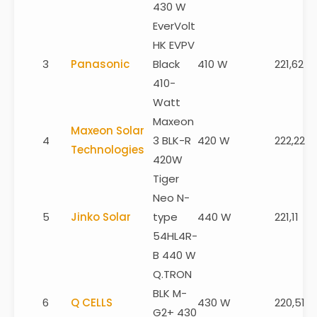
430 W
EverVolt
HK EVPV
3
Panasonic
Black
410 W
221,62
410-
Watt
Maxeon
Maxeon Solar
4
3 BLK-R
420 W
222,22
Technologies
420W
Tiger
Neo N-
5
Jinko Solar
type
440 W
221,11
54HL4R-
B 440 W
Q.TRON
BLK M-
6
Q CELLS
430 W
220,51
G2+ 430