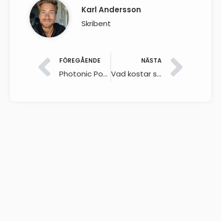
Karl Andersson
Skribent
FÖREGÅENDE
NÄSTA
Photonic Power Systems Sweden AB förvärvar Roslagssol AB
Vad kostar solceller?