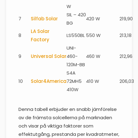
W
SIL – 420
7
Silfab Solar
420 W
219,90
BG
LA Solar
8
LS550BL
550 W
213,18
Factory
UNI-
9
Universal Solar
460-
460 W
212,96
120M-BB
S4A
10
Solar4America
72MH5
410 W
206,03
410W
Denna tabell erbjuder en snabb jämförelse
av de främsta solcellerna på marknaden
och visar på viktiga faktorer som
effektutgång, prestanda per kvadratmeter,