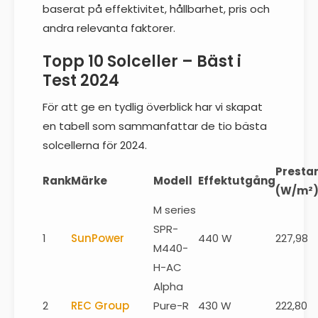
baserat på effektivitet, hållbarhet, pris och
andra relevanta faktorer.
Topp 10 Solceller – Bäst i
Test 2024
För att ge en tydlig överblick har vi skapat
en tabell som sammanfattar de tio bästa
solcellerna för 2024.
Presta
Rank
Märke
Modell
Effektutgång
(W/m²
M series
SPR-
1
SunPower
440 W
227,98
M440-
H-AC
Alpha
2
REC Group
Pure-R
430 W
222,80