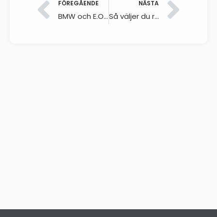
FÖREGÅENDE
NÄSTA
BMW och E.ON introducerar Connected Home Charging: Smart integrering av solenergi och bilens batteri
Så väljer du rätt laddbox