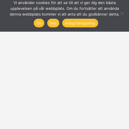
Vi använder cookies för att se till att vi ger dig den bästa
upplevelsen på vår webbplats. Om du fortsätter att använda
denna webbplats kommer vi att anta att du godkänner detta.
Ok
Nej
Integritetspolicy
Solcellsföretag
Få offerter på Solceller
Nyheter
Blogg
Anslut företag