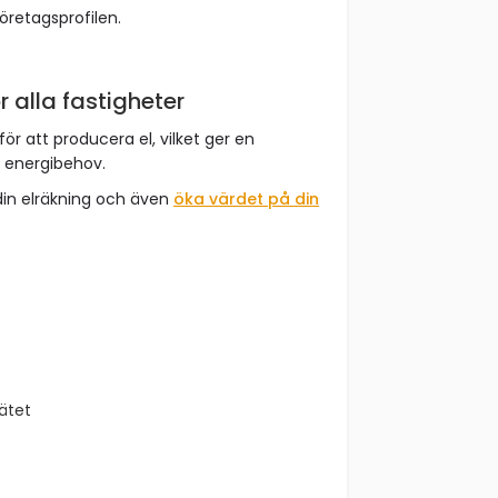
företagsprofilen.
r alla fastigheter
för att producera el, vilket ger en
t energibehov.
din elräkning och även
öka värdet på din
nätet