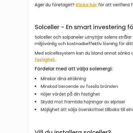
Äger du företaget?
Klicka här
för att verifiera 
Solceller - En smart investering fö
Solceller och solpaneler utnyttjar solens strålar 
miljövänlig och kostnadseffektiv lösning för dit
Med solcellssystem kan du bland annat sänka 
fastighet
.
Fördelar med att välja solenergi:
Minskar dina elräkning
Minskad beroende av fossila bränslen
Höjer värdet på din fastighet
Skydd mot framtida höjningar av elpriser
Möjlighet att sälja överskottsel tillbaka till el
Vill du installera solceller?