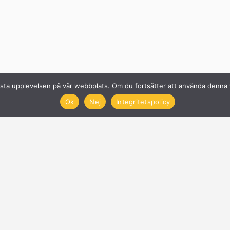
n bästa upplevelsen på vår webbplats. Om du fortsätter att använda denn
Ok
Nej
Integritetspolicy
Solcellsföretag
Få offerter på Solceller
Nyheter
Blogg