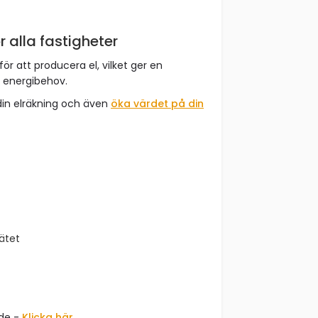
r alla fastigheter
för att producera el, vilket ger en
t energibehov.
din elräkning och även
öka värdet på din
nätet
åde -
Klicka här