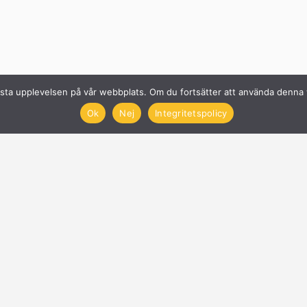
n bästa upplevelsen på vår webbplats. Om du fortsätter att använda denn
Ok
Nej
Integritetspolicy
Solcellsföretag
Få offerter på Solceller
Nyheter
Blogg
Anslut företag