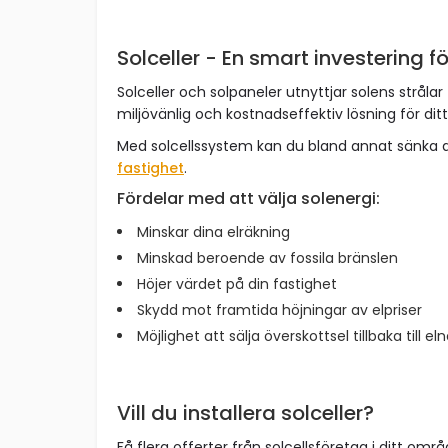
Solceller - En smart investering fö
Solceller och solpaneler utnyttjar solens strålar 
miljövänlig och kostnadseffektiv lösning för dit
Med solcellssystem kan du bland annat sänka 
fastighet
.
Fördelar med att välja solenergi:
Minskar dina elräkning
Minskad beroende av fossila bränslen
Höjer värdet på din fastighet
Skydd mot framtida höjningar av elpriser
Möjlighet att sälja överskottsel tillbaka till el
Vill du installera solceller?
Få flera offerter från solcellsföretag i ditt omr