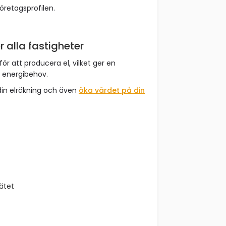
företagsprofilen.
r alla fastigheter
för att producera el, vilket ger en
t energibehov.
din elräkning och även
öka värdet på din
nätet