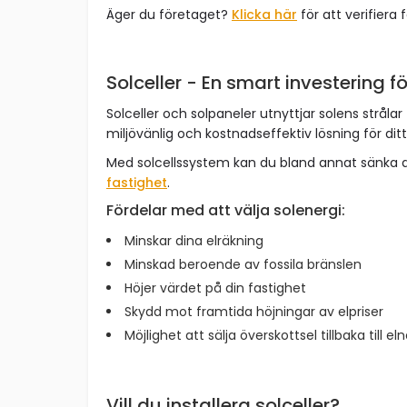
Äger du företaget?
Klicka här
för att verifiera 
Solceller - En smart investering fö
Solceller och solpaneler utnyttjar solens strålar 
miljövänlig och kostnadseffektiv lösning för dit
Med solcellssystem kan du bland annat sänka 
fastighet
.
Fördelar med att välja solenergi:
Minskar dina elräkning
Minskad beroende av fossila bränslen
Höjer värdet på din fastighet
Skydd mot framtida höjningar av elpriser
Möjlighet att sälja överskottsel tillbaka till el
Vill du installera solceller?