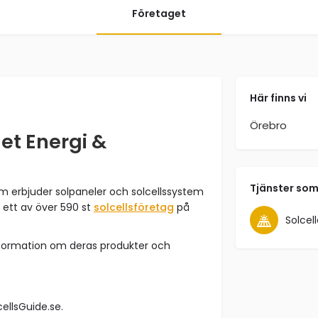
Företaget
Här finns vi
Örebro
et Energi &
Tjänster som
om erbjuder solpaneler och solcellssystem
 ett av över 590 st
solcellsföretag
på
Solcell
nformation om deras produkter och
cellsGuide.se.