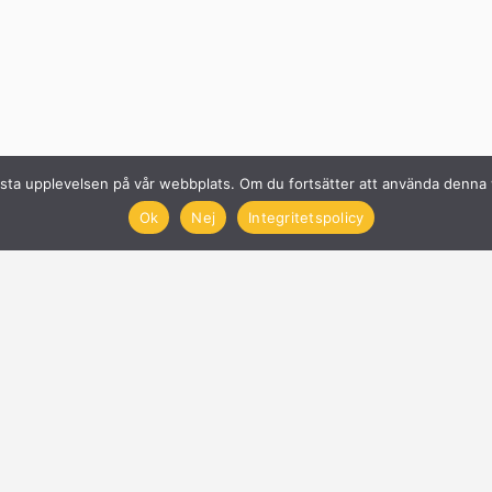
n bästa upplevelsen på vår webbplats. Om du fortsätter att använda denn
Ok
Nej
Integritetspolicy
Solcellsföretag
Få offerter på Solceller
Nyheter
Blogg