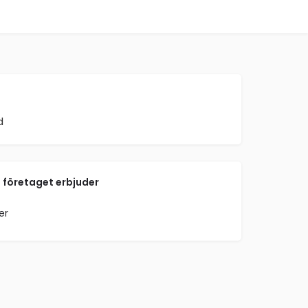
d
 företaget erbjuder
er