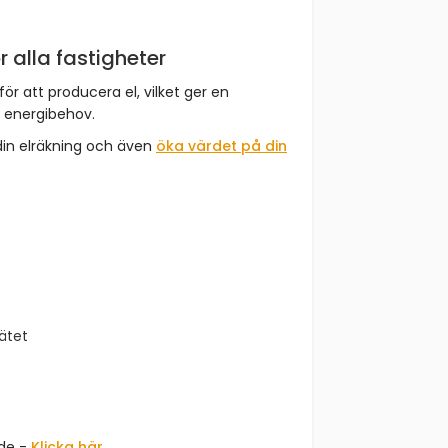
r alla fastigheter
för att producera el, vilket ger en
t energibehov.
din elräkning och även
öka värdet på din
nätet
åde -
Klicka här