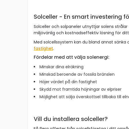
Solceller - En smart investering fö
Solceller och solpaneler utnyttjar solens strålar 
miljövänlig och kostnadseffektiv lösning för dit
Med solcellssystem kan du bland annat sänka 
fastighet
.
Fördelar med att välja solenergi:
Minskar dina elräkning
Minskad beroende av fossila bränslen
Höjer värdet på din fastighet
Skydd mot framtida höjningar av elpriser
Möjlighet att sälja överskottsel tillbaka till el
Vill du installera solceller?
Få flera offerter från solcellsföretag i ditt omr