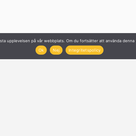
n bästa upplevelsen på vår webbplats. Om du fortsätter att använda denn
Ok
Nej
Integritetspolicy
Solcellsföretag
Få offerter på Solceller
Nyheter
Blogg
Anslut företag