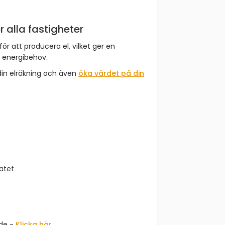
r alla fastigheter
för att producera el, vilket ger en
t energibehov.
din elräkning och även
öka värdet på din
nätet
åde -
Klicka här