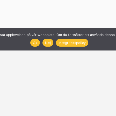
n bästa upplevelsen på vår webbplats. Om du fortsätter att använda denn
Ok
Nej
Integritetspolicy
Solcellsföretag
Få offerter på Solceller
Nyheter
Blogg
Anslut företag