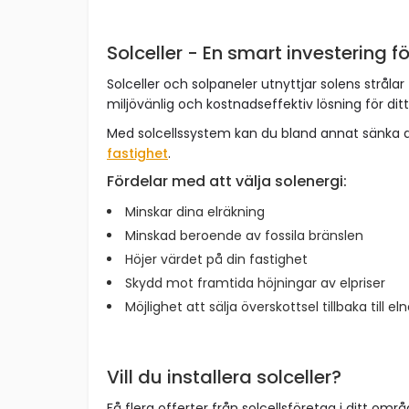
Solceller - En smart investering fö
Solceller och solpaneler utnyttjar solens strålar 
miljövänlig och kostnadseffektiv lösning för dit
Med solcellssystem kan du bland annat sänka 
fastighet
.
Fördelar med att välja solenergi:
Minskar dina elräkning
Minskad beroende av fossila bränslen
Höjer värdet på din fastighet
Skydd mot framtida höjningar av elpriser
Möjlighet att sälja överskottsel tillbaka till el
Vill du installera solceller?
Få flera offerter från solcellsföretag i ditt omr