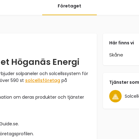
Företaget
Här finns vi
Skåne
get Höganäs Energi
rbjuder solpaneler och solcellssystem för
 över 590 st
solcellsföretag
på
Tjänster som
Solcell
mation om deras produkter och tjänster
sGuide.se.
företagsprofilen.