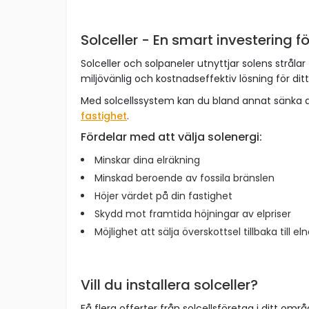
Solceller - En smart investering fö
Solceller och solpaneler utnyttjar solens strålar 
miljövänlig och kostnadseffektiv lösning för dit
Med solcellssystem kan du bland annat sänka 
fastighet
.
Fördelar med att välja solenergi:
Minskar dina elräkning
Minskad beroende av fossila bränslen
Höjer värdet på din fastighet
Skydd mot framtida höjningar av elpriser
Möjlighet att sälja överskottsel tillbaka till el
Vill du installera solceller?
Få flera offerter från solcellsföretag i ditt omr