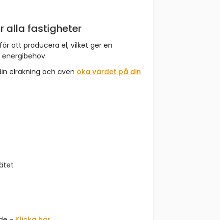
r alla fastigheter
för att producera el, vilket ger en
t energibehov.
din elräkning och även
öka värdet på din
nätet
åde -
Klicka här