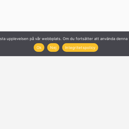
n bästa upplevelsen på vår webbplats. Om du fortsätter att använda denn
Ok
Nej
Integritetspolicy
Solcellsföretag
Få offerter på Solceller
Nyheter
Blogg
Anslut företag