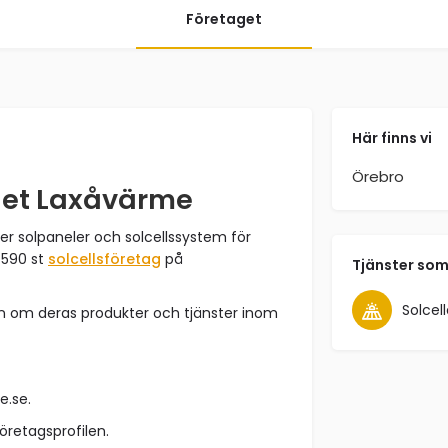
Företaget
Här finns vi
Örebro
get Laxåvärme
er solpaneler och solcellssystem för
 590 st
solcellsföretag
på
Tjänster som
Solcell
on om deras produkter och tjänster inom
e.se.
företagsprofilen.