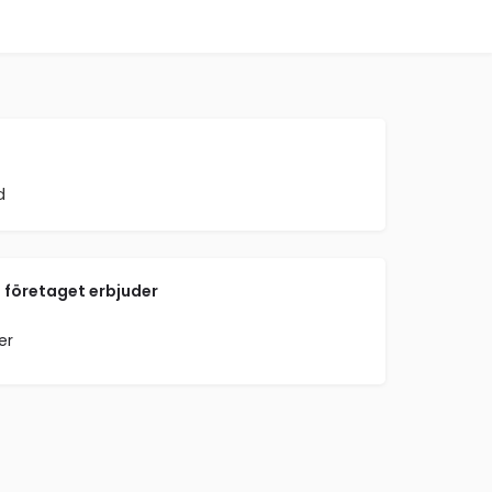
d
 företaget erbjuder
er