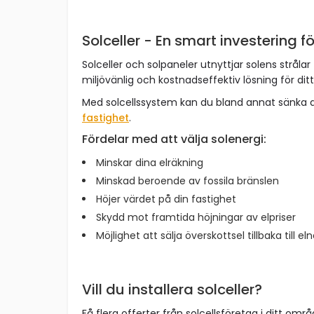
Solceller - En smart investering fö
Solceller och solpaneler utnyttjar solens strålar 
miljövänlig och kostnadseffektiv lösning för dit
Med solcellssystem kan du bland annat sänka 
fastighet
.
Fördelar med att välja solenergi:
Minskar dina elräkning
Minskad beroende av fossila bränslen
Höjer värdet på din fastighet
Skydd mot framtida höjningar av elpriser
Möjlighet att sälja överskottsel tillbaka till el
Vill du installera solceller?
Få flera offerter från solcellsföretag i ditt omr