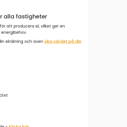
r alla fastigheter
för att producera el, vilket ger en
t energibehov.
din elräkning och även
öka värdet på din
nätet
åde -
Klicka här