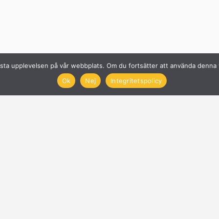
n bästa upplevelsen på vår webbplats. Om du fortsätter att använda denn
Ok
Nej
Integritetspolicy
Solcellsföretag
Få offerter på Solceller
Nyheter
Blogg
Anslut företag