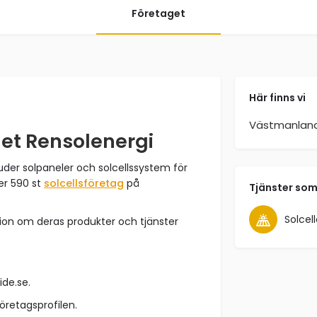
Företaget
Här finns vi
Västmanlan
get Rensolenergi
uder solpaneler och solcellssystem för
er 590 st
solcellsföretag
på
Tjänster som
Solcell
ion om deras produkter och tjänster
ide.se.
företagsprofilen.