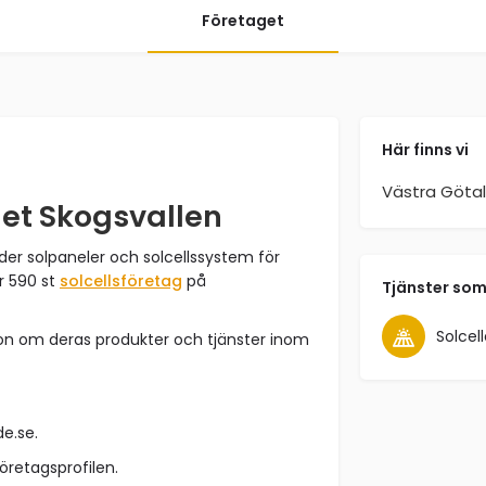
Företaget
Här finns vi
Västra Göta
get Skogsvallen
der solpaneler och solcellssystem för
r 590 st
solcellsföretag
på
Tjänster som
Solcell
ion om deras produkter och tjänster inom
de.se.
företagsprofilen.