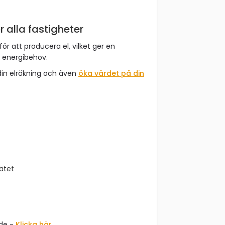
r alla fastigheter
för att producera el, vilket ger en
t energibehov.
din elräkning och även
öka värdet på din
nätet
åde -
Klicka här