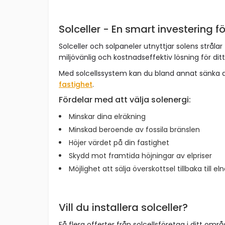
Solceller - En smart investering fö
Solceller och solpaneler utnyttjar solens strålar 
miljövänlig och kostnadseffektiv lösning för dit
Med solcellssystem kan du bland annat sänka 
fastighet
.
Fördelar med att välja solenergi:
Minskar dina elräkning
Minskad beroende av fossila bränslen
Höjer värdet på din fastighet
Skydd mot framtida höjningar av elpriser
Möjlighet att sälja överskottsel tillbaka till el
Vill du installera solceller?
Få flera offerter från solcellsföretag i ditt omr