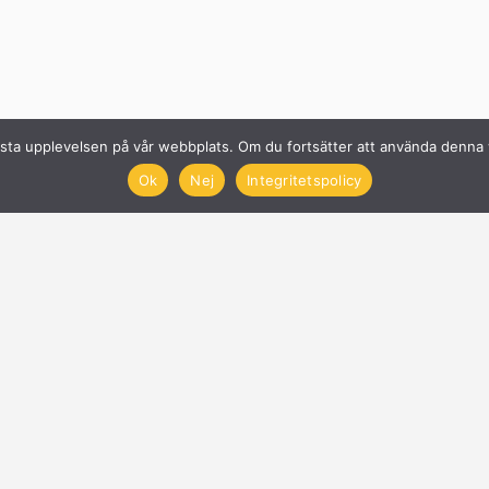
n bästa upplevelsen på vår webbplats. Om du fortsätter att använda denn
Ok
Nej
Integritetspolicy
Solcellsföretag
Få offerter på Solceller
Nyheter
Blogg
Anslut företag