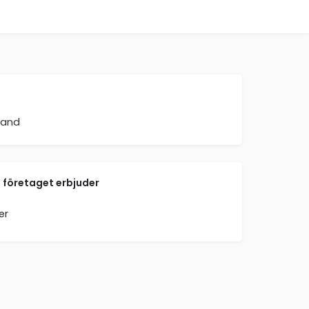
land
 företaget erbjuder
er