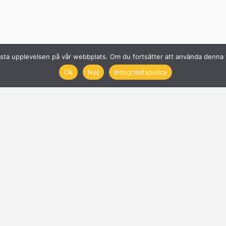
n bästa upplevelsen på vår webbplats. Om du fortsätter att använda denn
Ok
Nej
Integritetspolicy
Solcellsföretag
Få offerter på Solceller
Nyheter
Blogg
Anslut företag