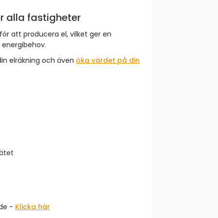
r alla fastigheter
för att producera el, vilket ger en
t energibehov.
din elräkning och även
öka värdet på din
nätet
åde -
Klicka här