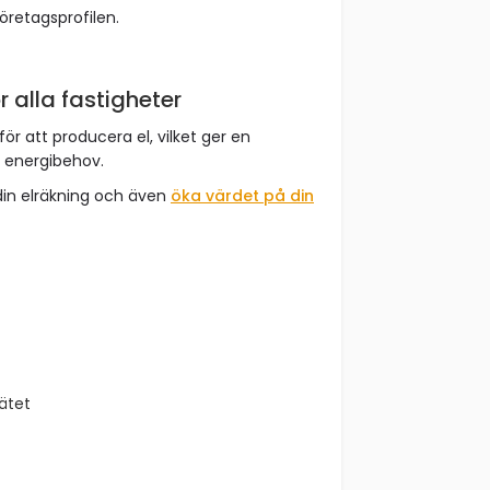
företagsprofilen.
r alla fastigheter
för att producera el, vilket ger en
t energibehov.
din elräkning och även
öka värdet på din
nätet