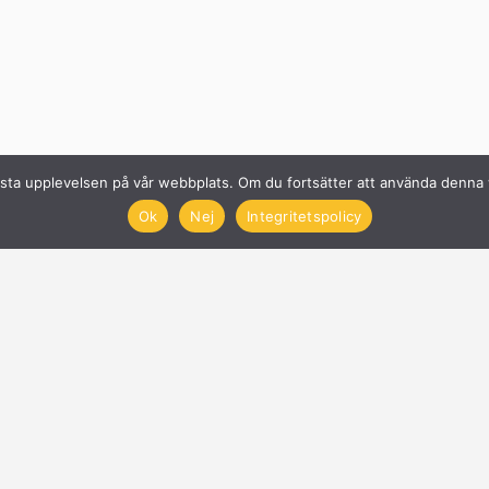
n bästa upplevelsen på vår webbplats. Om du fortsätter att använda denn
Ok
Nej
Integritetspolicy
Solcellsföretag
Få offerter på Solceller
Nyheter
Blogg