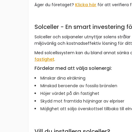
Äger du företaget?
Klicka här
för att verifiera 
Solceller - En smart investering fö
Solceller och solpaneler utnyttjar solens strålar 
miljövänlig och kostnadseffektiv lösning för dit
Med solcellssystem kan du bland annat sänka 
fastighet
.
Fördelar med att välja solenergi:
Minskar dina elräkning
Minskad beroende av fossila bränslen
Höjer värdet på din fastighet
Skydd mot framtida höjningar av elpriser
Möjlighet att sälja överskottsel tillbaka till el
Vill du installera solceller?