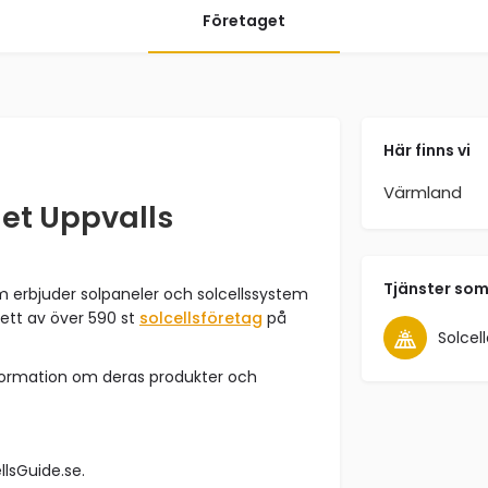
Företaget
Här finns vi
Värmland
get Uppvalls
Tjänster som
m erbjuder solpaneler och solcellssystem
ett av över 590 st
solcellsföretag
på
Solcell
formation om deras produkter och
ellsGuide.se.