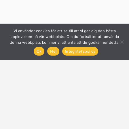
Vi använder cookies för att se till att vi ger dig den bästa
upplevelsen på vår webbplats. Om du fortsätter att använda
denna webbplats kommer vi att anta att du godkänner detta.
Ok
Nej
Integritetspolicy
Solcellsföretag
Få offerter på Solceller
Nyheter
Blogg
Anslut företag