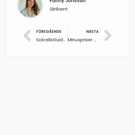
Fanny Jonsson
Skribent
FÖREGÅENDE
NÄSTA
SolcellsGuide.se lanserar ”Solcellskalkylatorn” – Räkna ut ditt solcellspris på en minut
Minuspriser på el slår hårt mot solcellsägare