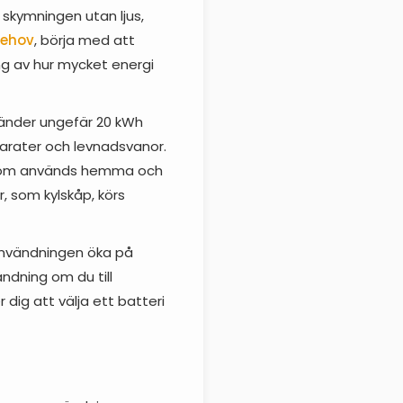
 skymningen utan ljus,
behov
, börja med att
ng av hur mycket energi
vänder ungefär 20 kWh
arater och levnadsvanor.
t som används hemma och
, som kylskåp, körs
ianvändningen öka på
dning om du till
dig att välja ett batteri