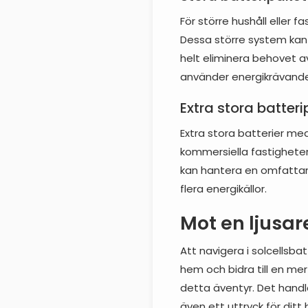
För större hushåll eller 
Dessa större system kan la
helt eliminera behovet av
använder energikrävande
Extra stora batter
Extra stora batterier me
kommersiella fastigheter,
kan hantera en omfattand
flera energikällor.
Mot en ljusar
Att navigera i solcellsba
hem och bidra till en mer 
detta äventyr. Det handla
även ett uttryck för ditt 