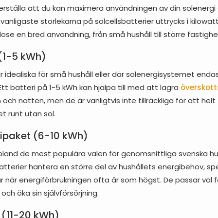
erställa att du kan maximera användningen av din solenergi 
vanligaste storlekarna på solcellsbatterier uttrycks i kilow
ose en bred användning, från små hushåll till större fastighe
(1-5 kWh)
r idealiska för små hushåll eller där solenergisystemet enda
t batteri på 1-5 kWh kan hjälpa till med att lagra
överskott
och natten, men de är vanligtvis inte tillräckliga för att helt
 runt utan sol.
ripaket (6-10 kWh)
 bland de mest populära valen för genomsnittliga svenska hu
tterier hantera en större del av hushållets energibehov, spe
när energiförbrukningen ofta är som högst. De passar väl fö
och öka sin självförsörjning.
 (11-20 kWh)