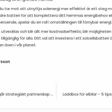
u tar mot att utnyttja solenergi mer effektivt är ett steg mot
indre batteri för att komplettera ditt hemmas energibehov el
roende, spelar du en roll i omställningen till förnybar energi.
utvecklas och blir allt mer kostnadseffektiv, blir möjligheten
 tillgänglig för alla. Ditt val att investera i ett solcellsbatteri
an även i vår planet.
rsson
Solkompaniet ingår strategiskt partnerskap med Rejlers för framtida solparksprojekt
Laddbox för elbilar – 5 tips 