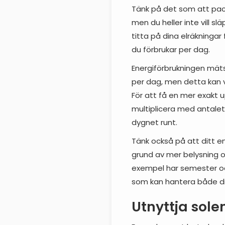
Tänk på det som att packa
men du heller inte vill s
titta på dina elräkninga
du förbrukar per dag.
Energiförbrukningen mät
per dag, men detta kan v
För att få en mer exakt
multiplicera med antalet
dygnet runt.
Tänk också på att ditt e
grund av mer belysning 
exempel har semester och
som kan hantera både di
Utnyttja sole