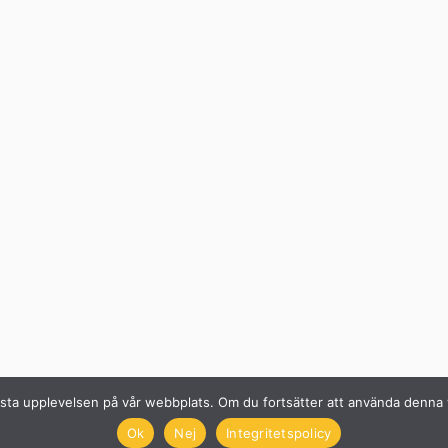
n bästa upplevelsen på vår webbplats. Om du fortsätter att använda denn
Ok
Nej
Integritetspolicy