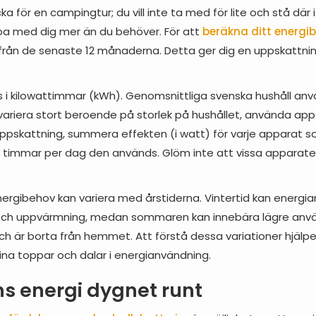
 för en campingtur; du vill inte ta med för lite och stå där i
läpa med dig mer än du behöver. För att
beräkna ditt energi
r från de senaste 12 månaderna. Detta ger dig en uppskattni
s i kilowattimmar (kWh). Genomsnittliga svenska hushåll an
ariera stort beroende på storlek på hushållet, använda app
 uppskattning, summera effekten (i watt) för varje appara
 timmar per dag den används. Glöm inte att vissa apparater
nergibehov kan variera med årstiderna. Vintertid kan energ
och uppvärmning, medan sommaren kan innebära lägre använ
 är borta från hemmet. Att förstå dessa variationer hjälper 
na toppar och dalar i energianvändning.
ns energi dygnet runt