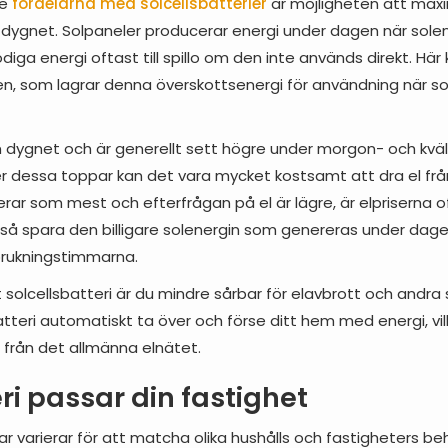
de
fördelarna med solcellsbatterier
är möjligheten att max
å dygnet. Solpaneler producerar energi under dagen när solen
diga energi oftast till spillo om den inte används direkt. H
den, som lagrar denna överskottsenergi för användning när sol
m dygnet och är generellt sett högre under morgon- och kvä
er dessa toppar kan det vara mycket kostsamt att dra el frå
ar som mest och efterfrågan på el är lägre, är elpriserna of
lltså spara den billigare solenergin som genereras under da
brukningstimmarna.
olcellsbatteri är du mindre sårbar för elavbrott och andra s
tteri automatiskt ta över och förse ditt hem med energi, vil
från det allmänna elnätet.
eri passar din fastighet
ar varierar för att matcha olika hushålls och fastigheters beho