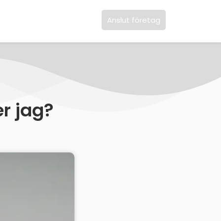
Anslut företag
er jag?