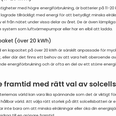
fastigheter med högre energiförbrukning, är batterier på 11-2
grade tillräckligt med energi för att betydligt minska elräkni
 el från nätet under vissa delar av året. De är även lämplig
 system som luftvärmepumpar eller har en elbil att ladda.
ipaket (över 20 kWh)
d en kapacitet på över 20 kWh är särskilt anpassade för myc
 eller där det finns ett behov av att vara helt oberoende av
e energiförbrukning och är ofta en del av ett större energ
e framtid med rätt val av solcell
tteriernas värld kan vara lika spännande som det är viktigt fö
hållbar värld. Att välja rätt storlek på ditt solcellsbatteri är
r inte bara om att minska elräkningar eller öka din energisjäl
bidrag till en grönare framtid.