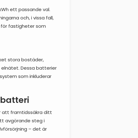
0 kWh ett passande val.
ngarna och, i vissa fall,
a för fastigheter som
ket stora bostäder,
 elnätet. Dessa batterier
isystem som inkluderar
sbatteri
r att framtidssäkra ditt
 ett avgörande steg i
vförsörjning – det är