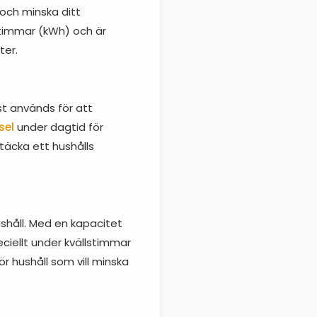
och minska ditt
attimmar (kWh) och är
ter.
st används för att
sel
under dagtid för
 täcka ett hushålls
shåll. Med en kapacitet
ciellt under kvällstimmar
r hushåll som vill minska