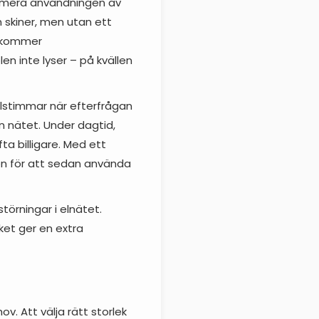
imera användningen av
 skiner, men utan ett
är kommer
en inte lyser – på kvällen
llstimmar när efterfrågan
n nätet. Under dagtid,
ta billigare. Med ett
gen för att sedan använda
törningar i elnätet.
ket ger en extra
v. Att välja rätt storlek