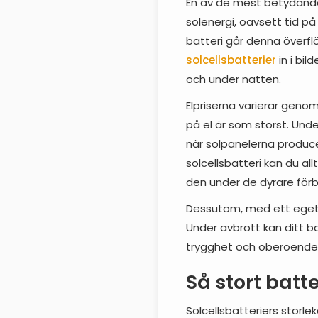
En av de mest betydan
solenergi, oavsett tid p
batteri går denna överflö
solcellsbatterier
in i bil
och under natten.
Elpriserna varierar geno
på el är som störst. Und
när solpanelerna producer
solcellsbatteri kan du a
den under de dyrare för
Dessutom, med ett eget s
Under avbrott kan ditt ba
trygghet och oberoende 
Så stort batt
Solcellsbatteriers storlek