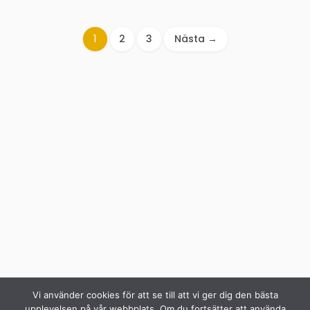
1
2
3
Nästa →
Vi använder cookies för att se till att vi ger dig den bästa
upplevelsen på vår webbplats. Om du fortsätter att använda