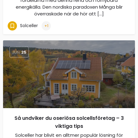
fördelarna med denna rena och förnybara
energikälla. Den nordiska paradoxen Många blir
överraskade när de hör att […]
Solceller
+1
JUN
25
Så undviker du oseriösa solcellsföretag – 3
viktiga tips
Solceller har blivit en alltmer populär lösning för