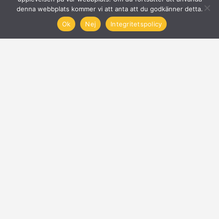
denna webbplats kommer vi att anta att du godkänner detta.
Ok
Nej
Integritetspolicy
Solcellsföretag
Få offerter på Solceller
Nyheter
Blogg
Anslut företag
© 2024 Solcellsguide | Powered by
Webb+